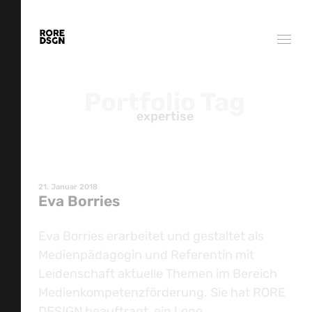
Portfolio Tag
expertise
21. Januar 2018
Eva Borries
Eva Borries erarbeitet und gestaltet als
Medienpädagogin und Referentin mit
Leidenschaft aktuelle Themen im Bereich
Medienkompetenzförderung. Sie hat RORE
DESIGN beauftragt, ein Logo,