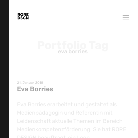
Portfolio Tag
eva borries
21. Januar 2018
Eva Borries
Eva Borries erarbeitet und gestaltet als
Medienpädagogin und Referentin mit
Leidenschaft aktuelle Themen im Bereich
Medienkompetenzförderung. Sie hat RORE
DESIGN beauftragt, ein Logo,