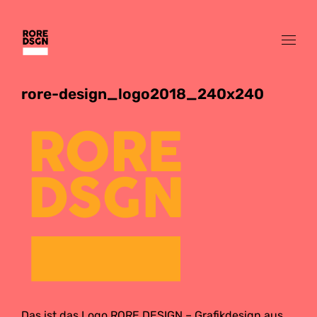
rore-design_logo2018_240x240
Das ist das Logo RORE DESIGN – Grafikdesign aus